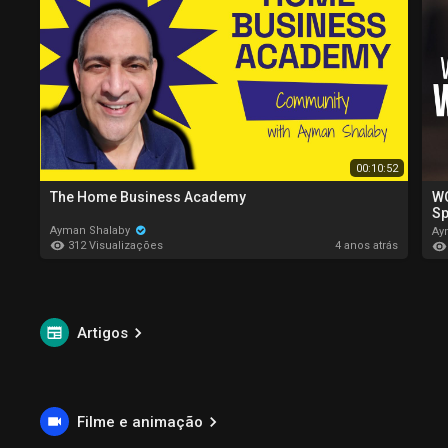
00:10:52
The Home Business Academy
WO
Sp
Ayman Shalaby
Ay
312 Visualizações
4 anos atrás
Artigos
Filme e animação