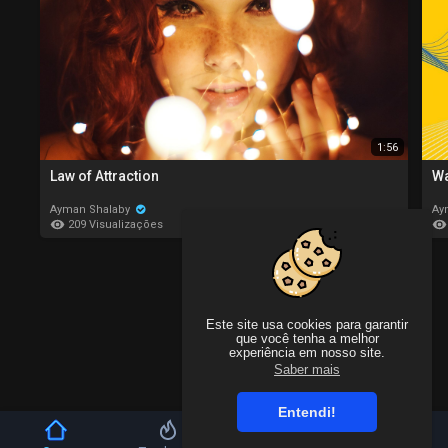
1:56
Law of Attraction
Wa
Ayman Shalaby
Ay
209 Visualizações
4 anos atrás
Este site usa cookies para garantir
que você tenha a melhor
experiência em nosso site.
Saber mais
Entendi!