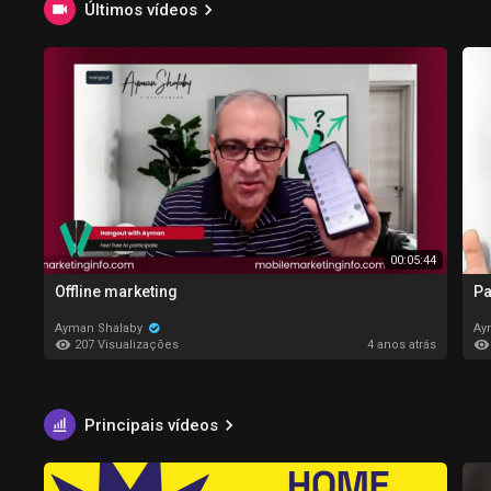
Últimos vídeos
00:05:44
Offline marketing
Pa
Ayman Shalaby
Ay
207 Visualizações
4 anos atrás
Principais vídeos